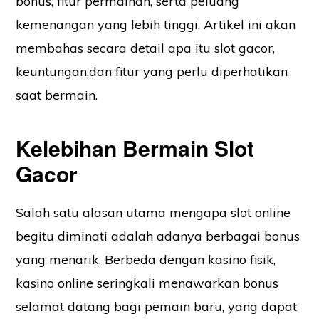
bonus, fitur permainan, serta peluang
kemenangan yang lebih tinggi. Artikel ini akan
membahas secara detail apa itu slot gacor,
keuntungan,dan fitur yang perlu diperhatikan
saat bermain.
Kelebihan Bermain Slot
Gacor
Salah satu alasan utama mengapa slot online
begitu diminati adalah adanya berbagai bonus
yang menarik. Berbeda dengan kasino fisik,
kasino online seringkali menawarkan bonus
selamat datang bagi pemain baru, yang dapat