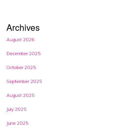
Archives
August 2026
December 2025
October 2025
September 2025
August 2025
July 2025
June 2025