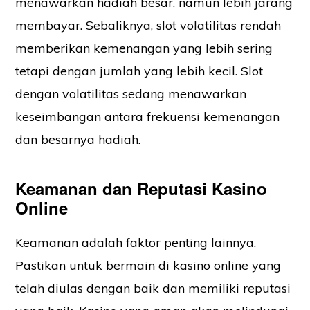
menawarkan hadiah besar, namun lebih jarang
membayar.
Sebaliknya, slot volatilitas rendah
memberikan kemenangan yang lebih sering
tetapi dengan jumlah yang lebih kecil. Slot
dengan volatilitas sedang menawarkan
keseimbangan antara frekuensi kemenangan
dan besarnya hadiah.
Keamanan dan Reputasi Kasino
Online
Keamanan adalah faktor penting lainnya.
Pastikan untuk bermain di kasino online yang
telah diulas dengan baik dan memiliki reputasi