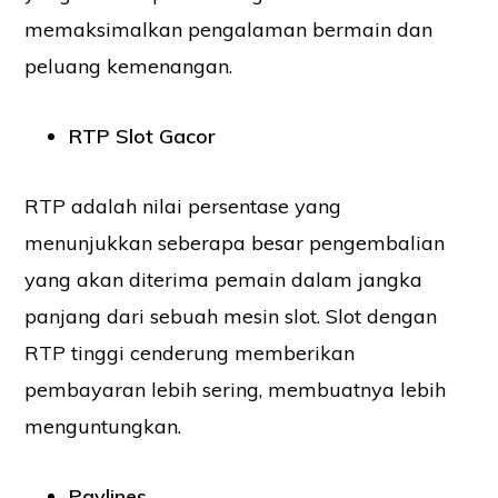
memaksimalkan pengalaman bermain dan
peluang kemenangan.
RTP Slot Gacor
RTP adalah nilai persentase yang
menunjukkan seberapa besar pengembalian
yang akan diterima pemain dalam jangka
panjang dari sebuah mesin slot. Slot dengan
RTP tinggi cenderung memberikan
pembayaran lebih sering, membuatnya lebih
menguntungkan.
Paylines