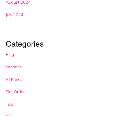
August 2024
July 2024
Categories
Blog
Informasi
RTP Slot
Slot Online
Tips