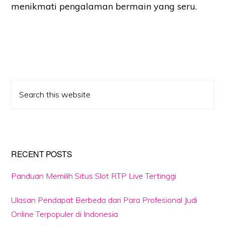
menikmati pengalaman bermain yang seru.
Primary
Search
Sidebar
this
website
RECENT POSTS
Panduan Memilih Situs Slot RTP Live Tertinggi
Ulasan Pendapat Berbeda dari Para Profesional Judi
Online Terpopuler di Indonesia