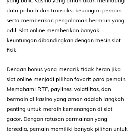
yang baik. Kasino yang aman akan melindungi
data pribadi dan transaksi keuangan pemain,
serta memberikan pengalaman bermain yang
adil.
Slot online memberikan banyak
keuntungan dibandingkan dengan mesin slot
fisik.
Dengan bonus yang menarik tidak heran jika
slot online menjadi pilihan favorit para pemain.
Memahami RTP, paylines, volatilitas, dan
bermain di kasino yang aman adalah langkah
penting untuk meraih kemenangan di slot
gacor. Dengan ratusan permainan yang
tersedia, pemain memiliki banyak pilihan untuk