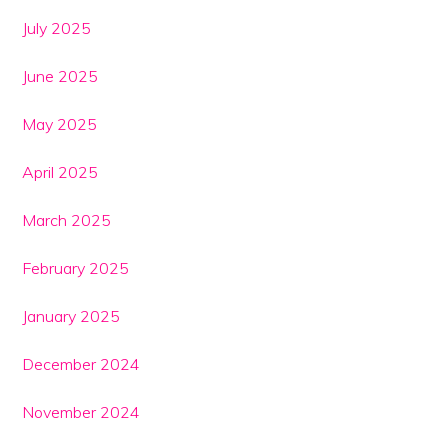
July 2025
June 2025
May 2025
April 2025
March 2025
February 2025
January 2025
December 2024
November 2024