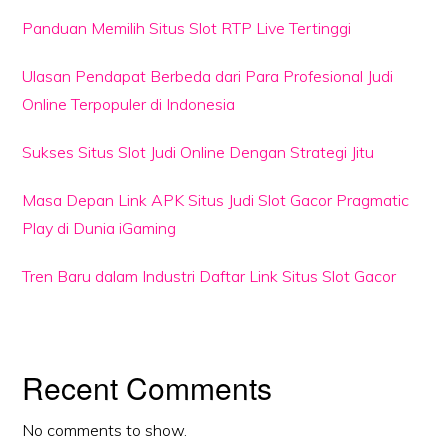
Panduan Memilih Situs Slot RTP Live Tertinggi
Ulasan Pendapat Berbeda dari Para Profesional Judi
Online Terpopuler di Indonesia
Sukses Situs Slot Judi Online Dengan Strategi Jitu
Masa Depan Link APK Situs Judi Slot Gacor Pragmatic
Play di Dunia iGaming
Tren Baru dalam Industri Daftar Link Situs Slot Gacor
Recent Comments
No comments to show.