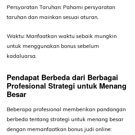
Persyaratan Taruhan: Pahami persyaratan
taruhan dan mainkan sesuai aturan.
Waktu: Manfaatkan waktu sebaik mungkin
untuk menggunakan bonus sebelum
kadaluarsa.
Pendapat Berbeda dari Berbagai
Profesional Strategi untuk Menang
Besar
Beberapa profesional memberikan pandangan
berbeda tentang strategi untuk menang besar
dengan memanfaatkan bonus judi online: