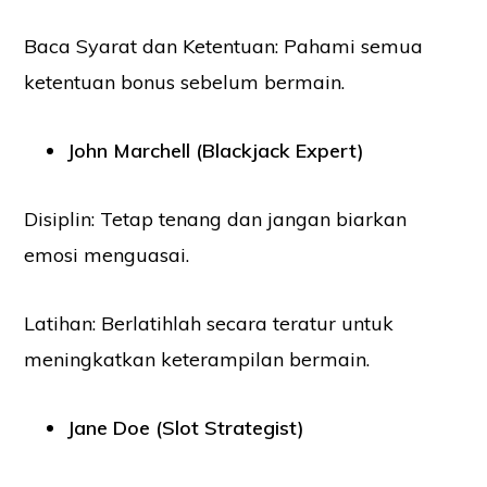
Baca Syarat dan Ketentuan: Pahami semua
ketentuan bonus sebelum bermain.
John Marchell (Blackjack Expert)
Disiplin: Tetap tenang dan jangan biarkan
emosi menguasai.
Latihan: Berlatihlah secara teratur untuk
meningkatkan keterampilan bermain.
Jane Doe (Slot Strategist)