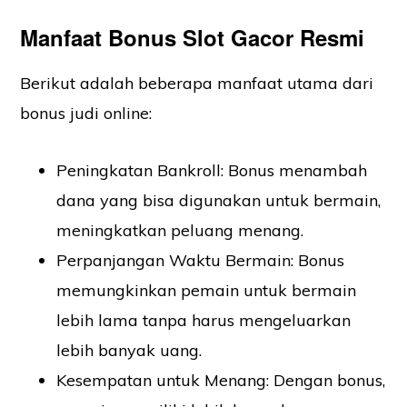
Manfaat Bonus Slot Gacor Resmi
Berikut adalah beberapa manfaat utama dari
bonus judi online:
Peningkatan Bankroll: Bonus menambah
dana yang bisa digunakan untuk bermain,
meningkatkan peluang menang.
Perpanjangan Waktu Bermain: Bonus
memungkinkan pemain untuk bermain
lebih lama tanpa harus mengeluarkan
lebih banyak uang.
Kesempatan untuk Menang: Dengan bonus,