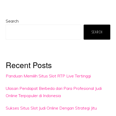
Search
SEARCH
Recent Posts
Panduan Memilih Situs Slot RTP Live Tertinggi
Ulasan Pendapat Berbeda dari Para Profesional Judi
Online Terpopuler di Indonesia
Sukses Situs Slot Judi Online Dengan Strategi Jitu