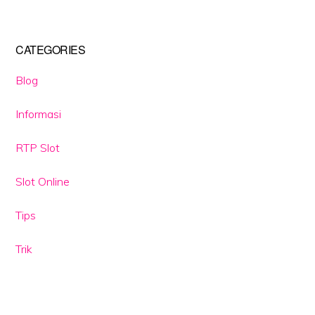
CATEGORIES
Blog
Informasi
RTP Slot
Slot Online
Tips
Trik