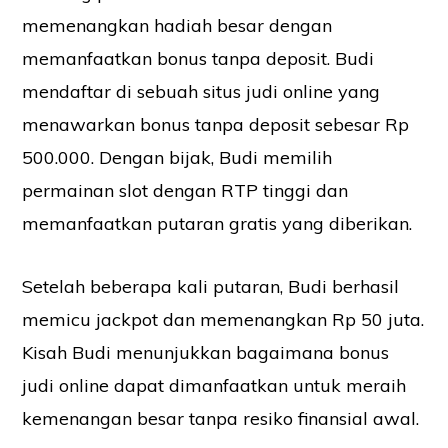
memenangkan hadiah besar dengan
memanfaatkan bonus tanpa deposit. Budi
mendaftar di sebuah situs judi online yang
menawarkan bonus tanpa deposit sebesar Rp
500.000. Dengan bijak, Budi memilih
permainan slot dengan RTP tinggi dan
memanfaatkan putaran gratis yang diberikan.
Setelah beberapa kali putaran, Budi berhasil
memicu jackpot dan memenangkan Rp 50 juta.
Kisah Budi menunjukkan bagaimana bonus
judi online dapat dimanfaatkan untuk meraih
kemenangan besar tanpa resiko finansial awal.