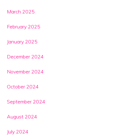
March 2025
February 2025
January 2025
December 2024
November 2024
October 2024
September 2024
August 2024
July 2024