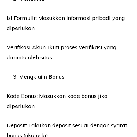
Isi Formulir: Masukkan informasi pribadi yang
diperlukan.
Verifikasi Akun: Ikuti proses verifikasi yang
diminta oleh situs.
Mengklaim Bonus
Kode Bonus: Masukkan kode bonus jika
diperlukan.
Deposit: Lakukan deposit sesuai dengan syarat
bonus (jika ada).