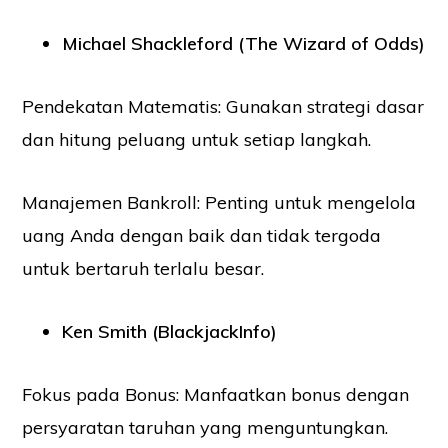
Michael Shackleford (The Wizard of Odds)
Pendekatan Matematis: Gunakan strategi dasar
dan hitung peluang untuk setiap langkah.
Manajemen Bankroll: Penting untuk mengelola
uang Anda dengan baik dan tidak tergoda
untuk bertaruh terlalu besar.
Ken Smith (BlackjackInfo)
Fokus pada Bonus: Manfaatkan bonus dengan
persyaratan taruhan yang menguntungkan.