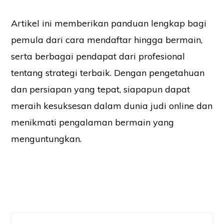
Artikel ini memberikan panduan lengkap bagi
pemula dari cara mendaftar hingga bermain,
serta berbagai pendapat dari profesional
tentang strategi terbaik. Dengan pengetahuan
dan persiapan yang tepat, siapapun dapat
meraih kesuksesan dalam dunia judi online dan
menikmati pengalaman bermain yang
menguntungkan.
Primary
Search