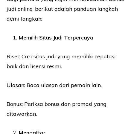
judi online, berikut adalah panduan langkah
demi langkah:
Memilih Situs Judi Terpercaya
Riset: Cari situs judi yang memiliki reputasi
baik dan lisensi resmi.
Ulasan: Baca ulasan dari pemain lain.
Bonus: Periksa bonus dan promosi yang
ditawarkan.
Mendaftar