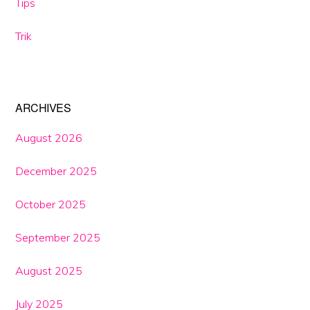
Tips
Trik
ARCHIVES
August 2026
December 2025
October 2025
September 2025
August 2025
July 2025