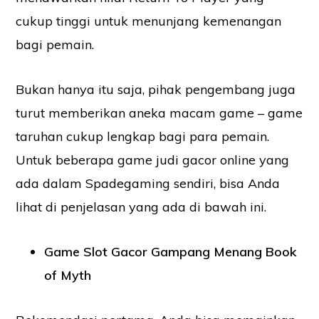
cukup tinggi untuk menunjang kemenangan
bagi pemain.
Bukan hanya itu saja, pihak pengembang juga
turut memberikan aneka macam game – game
taruhan cukup lengkap bagi para pemain.
Untuk beberapa game judi gacor online yang
ada dalam Spadegaming sendiri, bisa Anda
lihat di penjelasan yang ada di bawah ini.
Game Slot Gacor Gampang Menang Book
of Myth