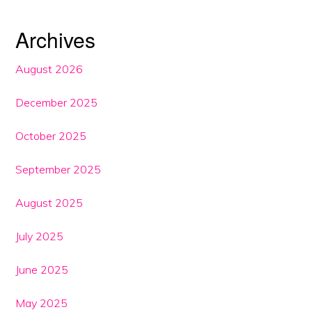
Archives
August 2026
December 2025
October 2025
September 2025
August 2025
July 2025
June 2025
May 2025