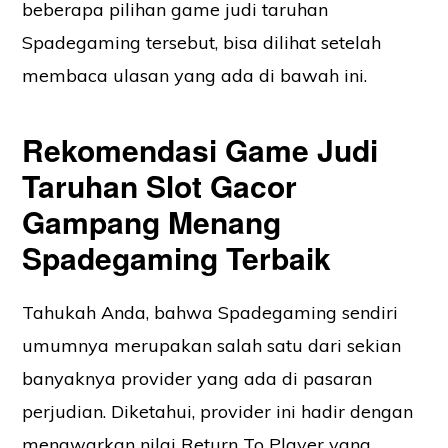
beberapa pilihan game judi taruhan
Spadegaming tersebut, bisa dilihat setelah
membaca ulasan yang ada di bawah ini.
Rekomendasi Game Judi
Taruhan Slot Gacor
Gampang Menang
Spadegaming Terbaik
Tahukah Anda, bahwa Spadegaming sendiri
umumnya merupakan salah satu dari sekian
banyaknya provider yang ada di pasaran
perjudian. Diketahui, provider ini hadir dengan
menawarkan nilai Return To Player yang