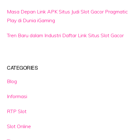
Masa Depan Link APK Situs Judi Slot Gacor Pragmatic
Play di Dunia iGaming
Tren Baru dalam Industri Daftar Link Situs Slot Gacor
CATEGORIES
Blog
Informasi
RTP Slot
Slot Online