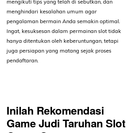
mengikuti tips yang telah di sebutkan, dan
menghindari kesalahan umum agar
pengalaman bermain Anda semakin optimal.
Ingat, kesuksesan dalam permainan slot tidak
hanya ditentukan oleh keberuntungan, tetapi
juga persiapan yang matang sejak proses
pendaftaran.
Inilah Rekomendasi
Game Judi Taruhan Slot