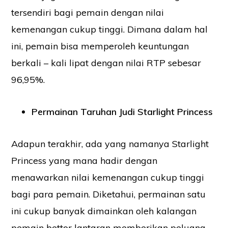
tersendiri bagi pemain dengan nilai
kemenangan cukup tinggi. Dimana dalam hal
ini, pemain bisa memperoleh keuntungan
berkali – kali lipat dengan nilai RTP sebesar
96,95%.
Permainan Taruhan Judi Starlight Princess
Adapun terakhir, ada yang namanya Starlight
Princess yang mana hadir dengan
menawarkan nilai kemenangan cukup tinggi
bagi para pemain. Diketahui, permainan satu
ini cukup banyak dimainkan oleh kalangan
pemain bettor lantaran memberikan peluang