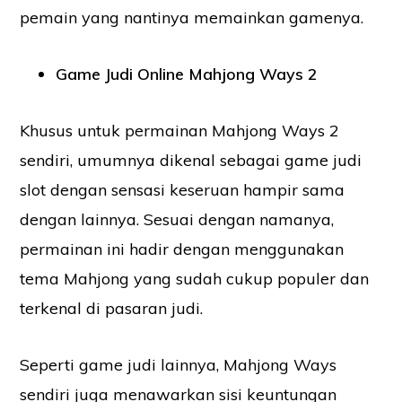
pemain yang nantinya memainkan gamenya.
Game Judi Online Mahjong Ways 2
Khusus untuk permainan Mahjong Ways 2
sendiri, umumnya dikenal sebagai game judi
slot dengan sensasi keseruan hampir sama
dengan lainnya. Sesuai dengan namanya,
permainan ini hadir dengan menggunakan
tema Mahjong yang sudah cukup populer dan
terkenal di pasaran judi.
Seperti game judi lainnya, Mahjong Ways
sendiri juga menawarkan sisi keuntungan