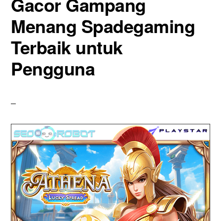
Gacor Gampang
Menang Spadegaming
Terbaik untuk
Pengguna