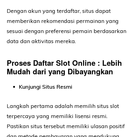
Dengan akun yang terdaftar, situs dapat
memberikan rekomendasi permainan yang
sesuai dengan preferensi pemain berdasarkan
data dan aktivitas mereka.
Proses Daftar Slot Online : Lebih
Mudah dari yang Dibayangkan
Kunjungi Situs Resmi
Langkah pertama adalah memilih situs slot
terpercaya yang memiliki lisensi resmi.
Pastikan situs tersebut memiliki ulasan positif
dan metode pembayaran yang mendukung