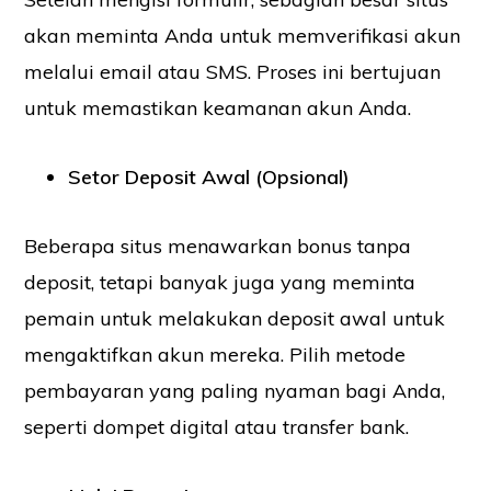
akan meminta Anda untuk memverifikasi akun
melalui email atau SMS. Proses ini bertujuan
untuk memastikan keamanan akun Anda.
Setor Deposit Awal (Opsional)
Beberapa situs menawarkan bonus tanpa
deposit, tetapi banyak juga yang meminta
pemain untuk melakukan deposit awal untuk
mengaktifkan akun mereka. Pilih metode
pembayaran yang paling nyaman bagi Anda,
seperti dompet digital atau transfer bank.