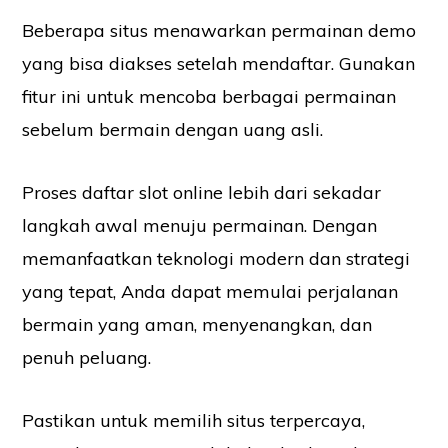
Beberapa situs menawarkan permainan demo
yang bisa diakses setelah mendaftar. Gunakan
fitur ini untuk mencoba berbagai permainan
sebelum bermain dengan uang asli.
Proses daftar slot online lebih dari sekadar
langkah awal menuju permainan. Dengan
memanfaatkan teknologi modern dan strategi
yang tepat, Anda dapat memulai perjalanan
bermain yang aman, menyenangkan, dan
penuh peluang.
Pastikan untuk memilih situs terpercaya,