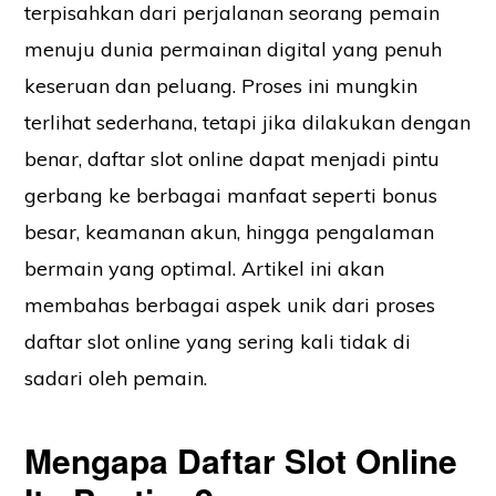
terpisahkan dari perjalanan seorang pemain
menuju dunia permainan digital yang penuh
keseruan dan peluang. Proses ini mungkin
terlihat sederhana, tetapi jika dilakukan dengan
benar, daftar slot online dapat menjadi pintu
gerbang ke berbagai manfaat seperti bonus
besar, keamanan akun, hingga pengalaman
bermain yang optimal.
Artikel ini akan
membahas berbagai aspek unik dari proses
daftar slot online yang sering kali tidak di
sadari oleh pemain.
Mengapa Daftar Slot Online