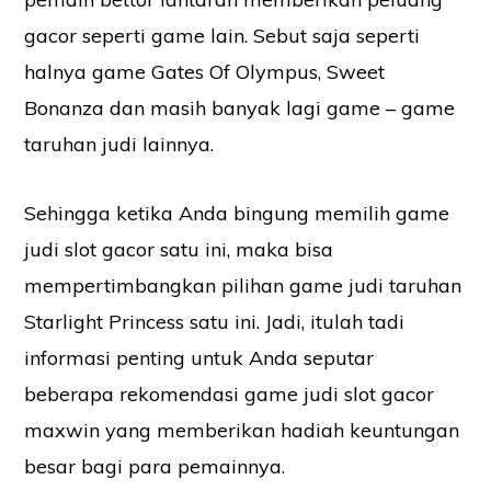
gacor seperti game lain.
Sebut saja seperti
halnya game Gates Of Olympus, Sweet
Bonanza dan masih banyak lagi game – game
taruhan judi lainnya.
Sehingga ketika Anda bingung memilih game
judi slot gacor satu ini, maka bisa
mempertimbangkan pilihan game judi taruhan
Starlight Princess satu ini.
Jadi, itulah tadi
informasi penting untuk Anda seputar
beberapa rekomendasi game judi slot gacor
maxwin yang memberikan hadiah keuntungan
Copyright © 2024 The Wine Monkeys | All Rights Reserved
besar bagi para pemainnya.