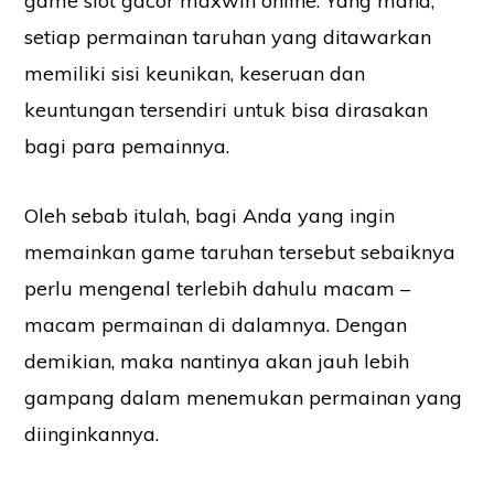
game slot gacor maxwin online. Yang mana,
setiap permainan taruhan yang ditawarkan
memiliki sisi keunikan, keseruan dan
keuntungan tersendiri untuk bisa dirasakan
bagi para pemainnya.
Oleh sebab itulah, bagi Anda yang ingin
memainkan game taruhan tersebut sebaiknya
perlu mengenal terlebih dahulu macam –
macam permainan di dalamnya. Dengan
demikian, maka nantinya akan jauh lebih
gampang dalam menemukan permainan yang
diinginkannya.