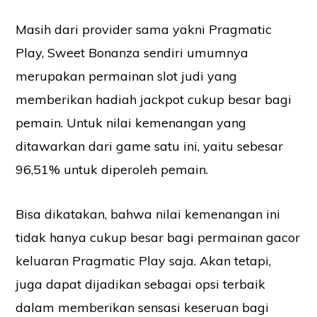
Masih dari provider sama yakni Pragmatic
Play, Sweet Bonanza sendiri umumnya
merupakan permainan slot judi yang
memberikan hadiah jackpot cukup besar bagi
pemain. Untuk nilai kemenangan yang
ditawarkan dari game satu ini, yaitu sebesar
96,51% untuk diperoleh pemain.
Bisa dikatakan, bahwa nilai kemenangan ini
tidak hanya cukup besar bagi permainan gacor
keluaran Pragmatic Play saja. Akan tetapi,
juga dapat dijadikan sebagai opsi terbaik
dalam memberikan sensasi keseruan bagi