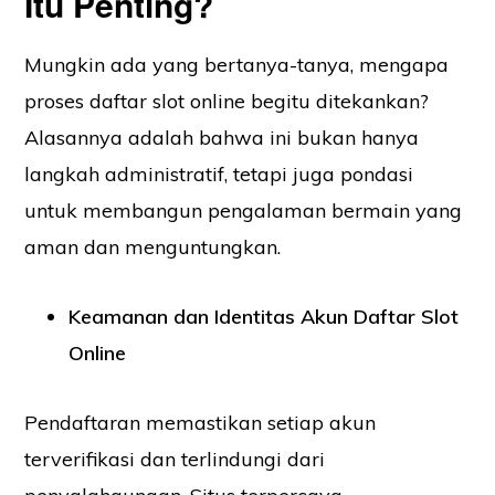
Itu Penting?
Mungkin ada yang bertanya-tanya, mengapa
proses daftar slot online begitu ditekankan?
Alasannya adalah bahwa ini bukan hanya
langkah administratif, tetapi juga pondasi
untuk membangun pengalaman bermain yang
aman dan menguntungkan.
Keamanan dan Identitas Akun Daftar Slot
Online
Pendaftaran memastikan setiap akun
terverifikasi dan terlindungi dari